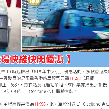
 18 日上午 10 時起推出「618 年中大促」優惠活動，多款香港
。當中最矚目的是限量香港站單程票只需
HK$8
（原價
售完即止。另外，青衣站及九龍站單程、來回票亦推出折扣優
109 的 L’Occitane 杏仁體驗套裝。
香港站單程票優惠價為
HK$8
/ 張，至於附送 L’Occitane 杏