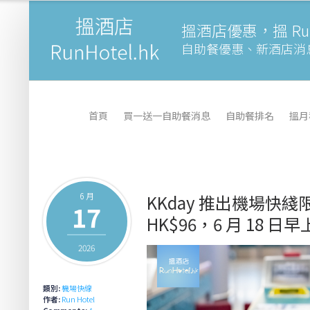
搵酒店優惠，搵 Runh
自助餐優惠、新酒店消
首頁
買一送一自助餐消息
自助餐排名
搵月
6 月
KKday 推出機場快
17
HK$96，6 月 18 日
2026
類別:
機場快線
作者:
Run Hotel
Comments:
4