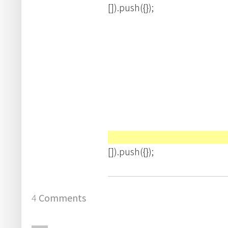
[]).push({});
[]).push({});
4
Comments