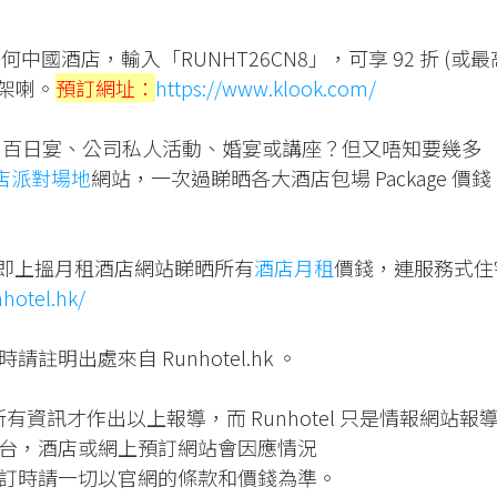
何中國酒店，輸入「RUNHT26CN8」，可享 92 折 (或最
得架喇。
預訂網址：
https://www.klook.com/
百日宴、公司私人活動、婚宴或講座？但又唔知要幾多
店派對場地
網站，一次過睇晒各大酒店包場 Package 價錢
？即上搵月租酒店網站睇晒所有
酒店月租
價錢，連服務式住
nhotel.hk/
明出處來自 Runhotel.hk 。
過所有資訊才作出以上報導，而 Runhotel 只是情報網站報
台，酒店或網上預訂網站會因應情況
訂時請一切以官網的條款和價錢為準。