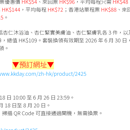
程票優惠價
HK$54
、來回票
HK$96
，平均每程只需
HK$48
票
HK$144
，平均每程
HK$72
；香港站單程票
HK$88
、來
.5
。
套裝包括杏仁沐浴油、杏仁緊實美膚油、杏仁緊膚乳各 3 件，以
禮券，總值 HK$109。套裝換領有效期至 2026 年 6 月 30 日
換領。
▼預訂網址▼
/www.kkday.com/zh-hk/product/2425
 日 10:00 至 6 月 26 日 23:59。
 18 日至 8 月 20 日。
出，掃描 QR Code 可直接通過閘機，無需換票。
hk/product/2425