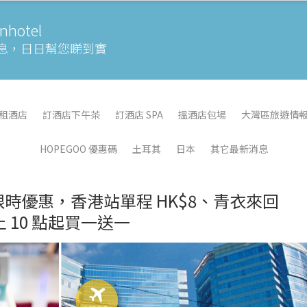
otel
息，
日日幫您睇到實
租酒店
訂酒店下午茶
訂酒店 SPA
搵酒店包場
大灣區旅遊情
HOPEGOO 優惠碼
土耳其
日本
其它最新消息
綫限時優惠，香港站單程 HK$8、青衣來回
早上 10 點起買一送一