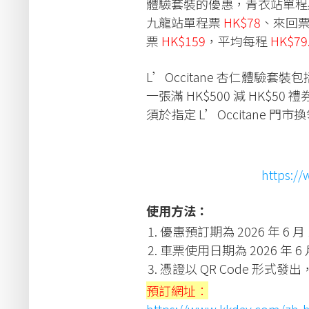
體驗套裝的優惠，青衣站單
九龍站單程票
HK$78
、來回
票
HK$159
，平均每程
HK$79
L’Occitane 杏仁體驗
一張滿 HK$500 減 HK$50 
須於指定 L’Occitane 門市
https:/
使用方法：
優惠預訂期為 2026 年 6 月 18
車票使用日期為 2026 年 6 月
憑證以 QR Code 形式發
預訂網址：
https://www.kkday.com/zh-