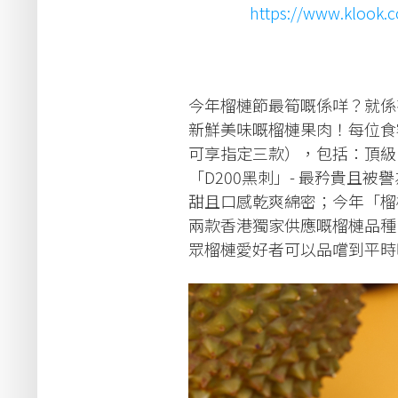
https://www.klook.c
今年榴槤節最筍嘅係咩？就係
新鮮美味嘅榴槤果肉！每位食
可享指定三款），包括：頂級「
「D200黑刺」- 最矜貴且被
甜且口感乾爽綿密；今年「榴槤
兩款香港獨家供應嘅榴槤品種：「D
眾榴槤愛好者可以品嚐到平時