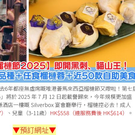
去6年都座無虛席嘅唯港薈馬來西亞榴槤節又嚟啦！第七
將於 2025 年 7 月 12 日起載譽歸來，今年規模更加盛
酒店一樓嘅 Silverbox 宴會廳舉行，榴槤控必去！成人
7）
、兒童（3-11歲）
HK$558（連服務費後 HK$614）
。
▼預訂網址▼