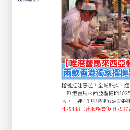
榴槤控注意啦！全城熱捧、過
「唯港薈馬來西亞榴槤節2025」
大，一連 13 場榴槤節活動將喺
HK$888（連服務費後 HK$97