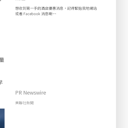
想收到第一手的酒店優惠消息，記得緊貼我地網站
或者 Facebook 消息喇~~
、
量
早
PR Newswire
美聯社新聞