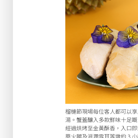
榴槤節現場每位客人都可以享
湯。蟹蓋釀入多款鮮味十足嘅
經過烘烤至金黃酥香，入口即
華火腿及滋潤雪耳等燉約 3 