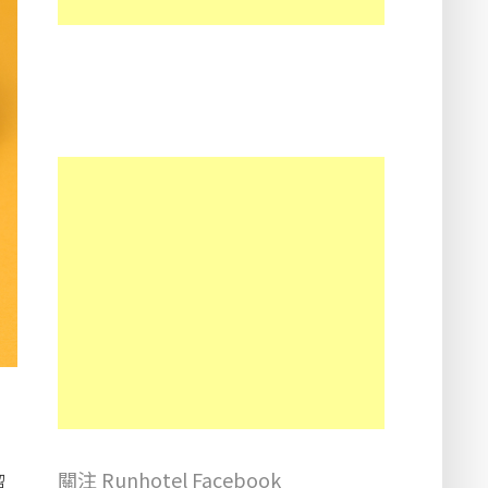
關注 Runhotel Facebook
榴