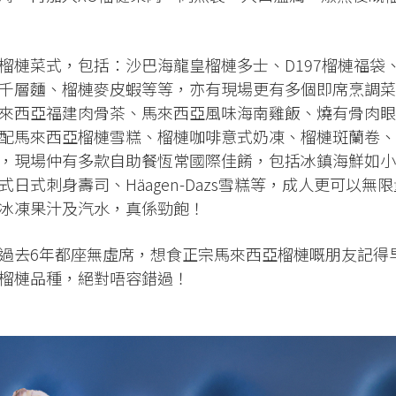
榴槤菜式，包括：沙巴海龍皇榴槤多士、D197榴槤福袋
千層麵、榴槤麥皮蝦等等，亦有現場更有多個即席烹調菜
來西亞福建肉骨茶、馬來西亞風味海南雞飯、燒有骨肉眼
配馬來西亞榴槤雪糕、榴槤咖啡意式奶凍、榴槤斑蘭卷、
，現場仲有多款自助餐恆常國際佳餚，包括冰鎮海鮮如小
日式刺身壽司、Häagen-Dazs雪糕等，成人更可以無限
冰凍果汁及汽水，真係勁飽！
過去6年都座無虛席，想食正宗馬來西亞榴槤嘅朋友記得
榴槤品種，絕對唔容錯過！