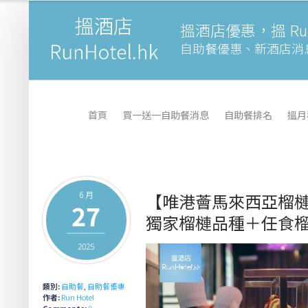
搵酒店優惠，搵 Runh
自助餐優惠、新酒店消
首頁
買一送一自助餐消息
自助餐排名
搵月
6 月
【唯港薈馬來西亞榴槤
27
獨家榴槤品種＋任食榴
2025
類別:
自助餐
,
自助餐優惠
作者:
Run Hotel
Comments:
0