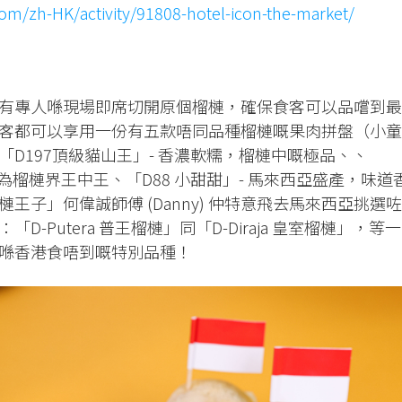
om/zh-HK/activity/91808-hotel-icon-the-market/
有專人喺現場即席切開原個榴槤，確保食客可以品嚐到最
客都可以享用一份有五款唔同品種榴槤嘅果肉拼盤（小童
D197頂級貓山王」- 香濃軟糯，榴槤中嘅極品、、
譽為榴槤界王中王、「D88 小甜甜」- 馬來西亞盛產，味道
王子」何偉誠師傅 (Danny) 仲特意飛去馬來西亞挑選咗
-Putera 普王榴槤」同「D-Diraja 皇室榴槤」，等一
喺香港食唔到嘅特別品種！