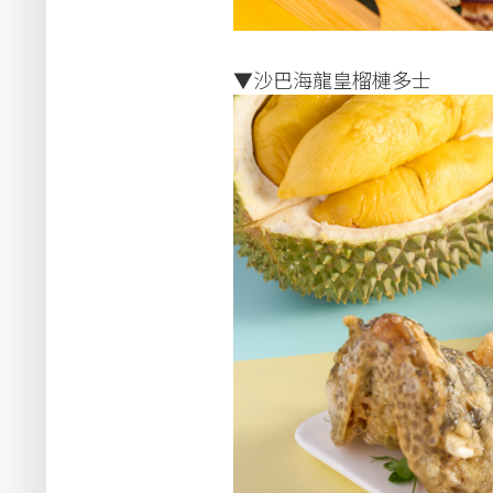
▼沙巴海龍皇榴槤多士