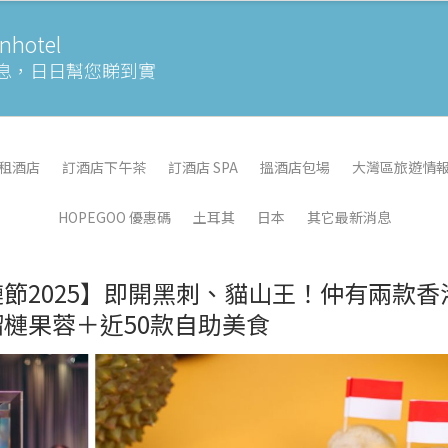
otel
息，
日日幫您睇到實
租酒店
訂酒店下午茶
訂酒店 SPA
搵酒店包場
大灣區旅遊情
HOPEGOO 優惠碼
土耳其
日本
其它最新消息
節2025】即開黑刺、貓山王！仲有兩款香
槤果蓉＋近50款自助美食