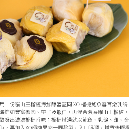
用一份貓山王榴槤海鮮釀蟹蓋同 XO 榴槤鮑魚雪耳燉乳鴿
海鮮如豐富蟹肉、帶子及蝦仁，再混合濃香貓山王榴槤，
散發出濃濃榴槤香味；榴槤燉湯就以鮑魚、乳鴿、雞、金
小時，再加入XO榴槤果肉一同熬製，入口溫潤，燉煮後嘅