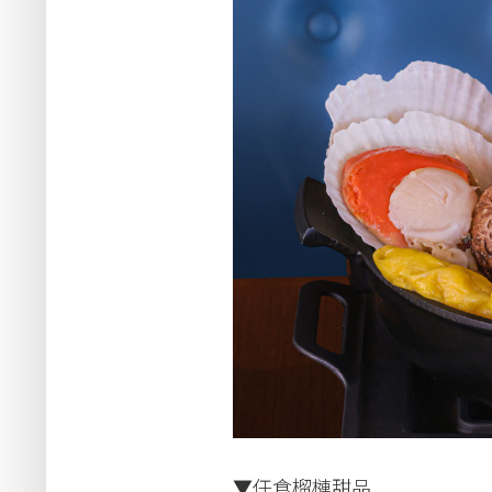
▼任食榴槤甜品