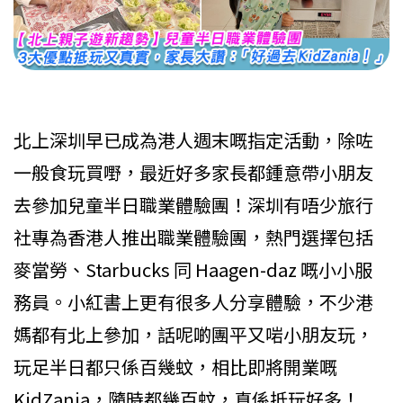
北上深圳早已成為港人週末嘅指定活動，除咗
一般食玩買嘢，最近好多家長都鍾意帶小朋友
去參加兒童半日職業體驗團！深圳有唔少旅行
社專為香港人推出職業體驗團，熱門選擇包括
麥當勞、Starbucks 同 Haagen-daz 嘅小小服
務員。小紅書上更有很多人分享體驗，不少港
媽都有北上參加，話呢啲團平又啱小朋友玩，
玩足半日都只係百幾蚊，相比即將開業嘅
KidZania，隨時都幾百蚊，真係抵玩好多！