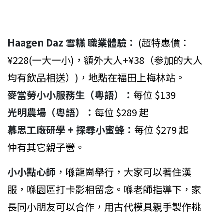
Haagen Daz 雪糕 職業體驗：
(超特惠價：
¥228(一大一小)，額外大人+¥38（参加的大人
均有飲品相送）)，地點在福田上梅林站。
麥當勞小小服務生（粵語）：
每位 $139
光明農場（粵語）：
每位 $289 起
慕思工廠研學 + 探尋小蜜蜂：
每位 $279 起
仲有其它親子營。
小小點心師
，喺龍崗舉行，大家可以著住漢
服，喺園區打卡影相留念。喺老師指導下，家
長同小朋友可以合作，用古代模具親手製作桃