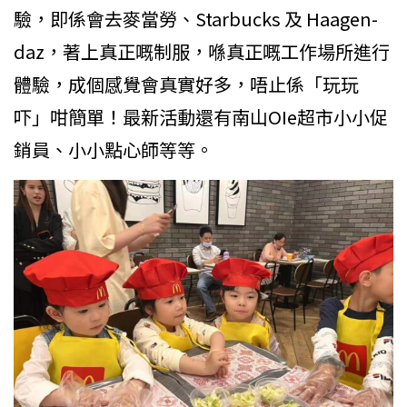
驗，即係會去麥當勞、Starbucks 及 Haagen-
daz，著上真正嘅制服，喺真正嘅工作場所進行
體驗，成個感覺會真實好多，唔止係「玩玩
吓」咁簡單！最新活動還有南山OIe超市小小促
銷員、小小點心師等等。