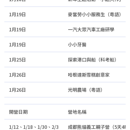
1月19日
麥當勞小小服務生（粵語）
1月19日
一汽大眾汽車工廠研學
1月19日
小小牙醫
1月25日
探索港口與船（科考船）
1月26日
哈根達斯雪糕創意家
1月26日
光明農場（粵語）
開營日期
營地名稱
1/12、1/18、1/30、2/3
成都熊貓義工親子營（5天4晚