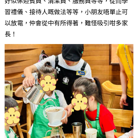
好似係迎賓員、清潔員、服務員等等，從而學
習禮儀、接待人嘅做法等等，小朋友唔單止可
以放電，仲會從中有所得著，難怪吸引咁多家
長！