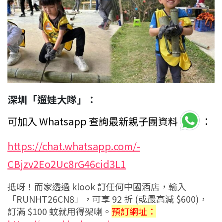
深圳「遛娃大隊」：
可加入 Whatsapp 查詢最新親子團資料
：
https://chat.whatsapp.com/-
CBjzv2Eo2Uc8rG46cid3L1
抵呀！而家透過 klook 訂任何中國酒店，輸入
「RUNHT26CN8」，可享 92 折 (或最高減 $600)，
訂滿 $100 蚊就用得架喇。
預訂網址：