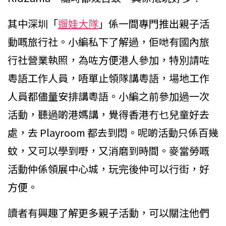
其中深圳「
遛娃大隊
」係一間專門推出親子活
動嘅旅行社。小編私下了解過，佢哋有國內旅
行社營業執照，為咗方便港人參加，特別請咗
粵語工作人員，唔單止領隊講粵語，場地工作
人員都儘量安排講粵語。小編之前參加過一次
活動，聽過啲港媽講，覺得香港冇乜兒童好去
處，去 Playroom 都去到悶。呢啲活動只係百幾
蚊，又可以學到嘢，又消磨到時間。麥當勞嘅
活動仲係領展中心城，玩完後仲可以行街，好
方便。
讀者有興趣了解更多親子活動，可以關注他們