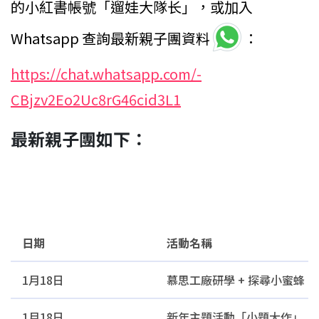
的小紅書帳號「遛娃大隊长」，或加入
Whatsapp 查詢最新親子團資料
：
https://chat.whatsapp.com/-
CBjzv2Eo2Uc8rG46cid3L1
最新親子團如下：
日期
活動名稱
日期
活動名稱
1月18日
慕思工廠研學 + 探尋小蜜蜂
1月18日
新年主題活動「小題大作」