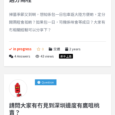
掃墓季節又到喇，想知係包一日包車返大陸方便啲，定分
開兩程會抵啲？如果包一日，司機係咪會等成日？大家有
冇相關經驗可以分享下？
in progress
0
交通
2 years
4
Answers
43 views
新手上路
Question
請問大家有冇見到深圳邊度有鷹咀桃
賣？