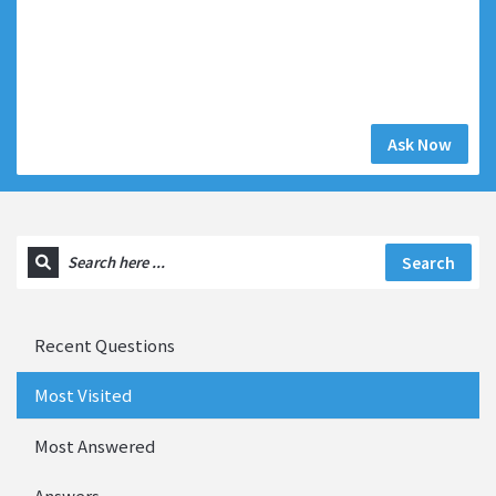
Ask Now
Search
Recent Questions
Most Visited
Most Answered
Answers