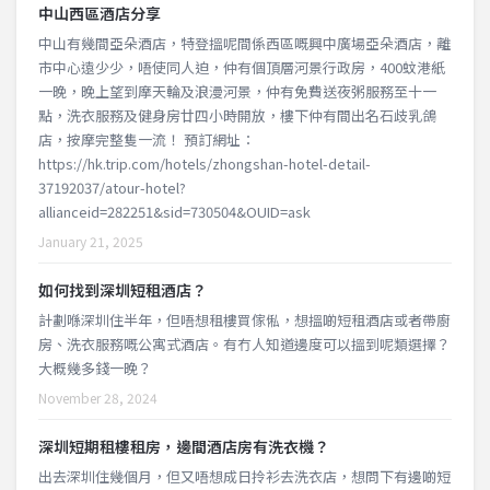
中山西區酒店分享
中山有幾間亞朵酒店，特登搵呢間係西區嘅興中廣場亞朵酒店，離
市中心遠少少，唔使同人迫，仲有個頂層河景行政房，400蚊港紙
一晚，晚上望到摩天輪及浪漫河景，仲有免費送夜粥服務至十一
點，洗衣服務及健身房廿四小時開放，樓下仲有間出名石歧乳鴿
店，按摩完整隻一流！ 預訂網址：
https://hk.trip.com/hotels/zhongshan-hotel-detail-
37192037/atour-hotel?
allianceid=282251&sid=730504&OUID=ask
January 21, 2025
如何找到深圳短租酒店？
計劃喺深圳住半年，但唔想租樓買傢俬，想搵啲短租酒店或者帶廚
房、洗衣服務嘅公寓式酒店。有冇人知道邊度可以搵到呢類選擇？
大概幾多錢一晚？
November 28, 2024
深圳短期租樓租房，邊間酒店房有洗衣機？
出去深圳住幾個月，但又唔想成日拎衫去洗衣店，想問下有邊啲短