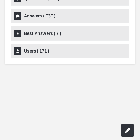
Answers (
737
)
Best Answers (
7
)
Users (
171
)