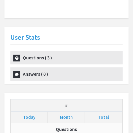
User Stats
Questions
(
3
)
Answers
(
0
)
#
Today
Month
Total
Questions