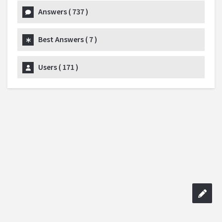
Answers (
737
)
Best Answers (
7
)
Users (
171
)