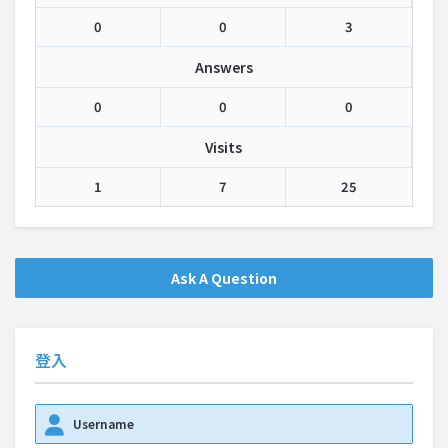
0
0
3
Answers
0
0
0
Visits
1
7
25
Ask A Question
登入