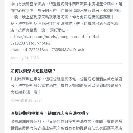
中山有幾間亞朵酒店，特登搵呢間係西區嘅興中廣場亞朵酒店，離
市中心遠少少，唔使同人迫，仲有個頂層河景行政房，400蚊港紙
一晚，晚上望到摩天輪及浪漫河景，仲有免費送夜粥服務至十一
點，洗衣服務及健身房廿四小時開放，樓下仲有間出名石歧乳鴿
店，按摩完整隻一流！ 預訂網址：
https://hk.trip.com/hotels/zhongshan-hotel-detail-
37192037/atour-hotel?
allianceid=282251&sid=730504&OUID=ask
January 21, 2025
如何找到深圳短租酒店？
計劃喺深圳住半年，但唔想租樓買傢俬，想搵啲短租酒店或者帶廚
房、洗衣服務嘅公寓式酒店。有冇人知道邊度可以搵到呢類選擇？
大概幾多錢一晚？
November 28, 2024
深圳短期租樓租房，邊間酒店房有洗衣機？
出去深圳住幾個月，但又唔想成日拎衫去洗衣店，想問下有邊啲短
租酒店房係有洗衣機提供嘅？或者有冇啲提供自助洗衣服務嘅酒店