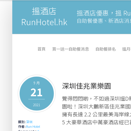
搵酒店優惠，搵 Runh
自助餐優惠、新酒店消
首頁
買一送一自助餐消息
自助餐排名
搵月
9 月
深圳佳兆業樂園
21
覺得悶悶啲，不如過深圳搵D
2021
園啦！深圳大鵬新區佳兆業國際
擁有長達 2.2 公里最美海
5 大豪華酒店中萬豪酒店經已
類別:
深圳
作者:
Run Hotel
Comments:
0