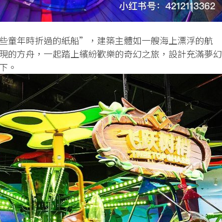
些童年時折過的紙船”，建築主體如一艘海上漂浮的航
現的方舟，一起踏上繽紛歡樂的奇幻之旅，設計充滿夢幻
下。