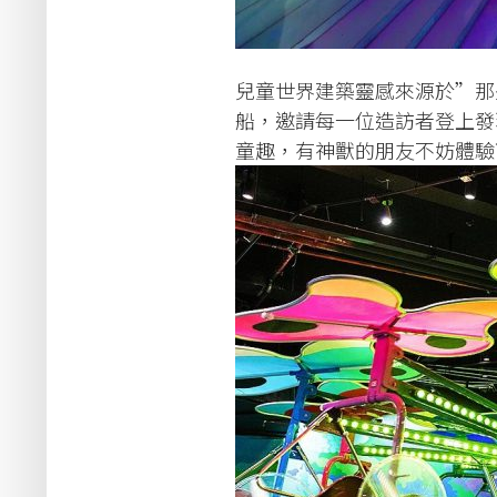
兒童世界建築靈感來源於”那
船，邀請每一位造訪者登上發
童趣，有神獸的朋友不妨體驗