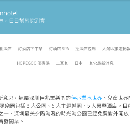
otel
息，
日日幫您睇到實
租酒店
訂酒店下午茶
訂酒店 SPA
搵酒店包場
大灣區旅遊情
HOPEGOO 優惠碼
土耳其
日本
其它最新消息
新意思，隸屬深圳佳兆業樂園的
佳兆業水世界
、兒童世界
樂園包括 3 大公園、5 大主題樂園、5 大豪華酒店。目
岸線之一、深圳最美夕陽海灘的時光海公園已經免費對外開放
首發開業。