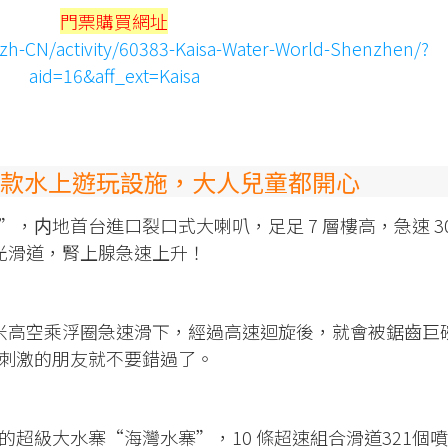
門票購買網址
zh-CN/activity/60383-Kaisa-Water-World-Shenzhen/?
aid=16&aff_ext=
Kaisa
款水上遊玩設施，大人兒童都開心
，内地首台進口裂口式大喇叭，足足 7 層樓高，急速 3
燈光滑道，腎上腺急速上升！
8 米高空乘浮圈急速滑下，經過高速迴旋後，就會被鋸齒巨
刺激的朋友就不要錯過了。
超級大水寨“海灣水寨”，10 條超速組合滑道321個噴