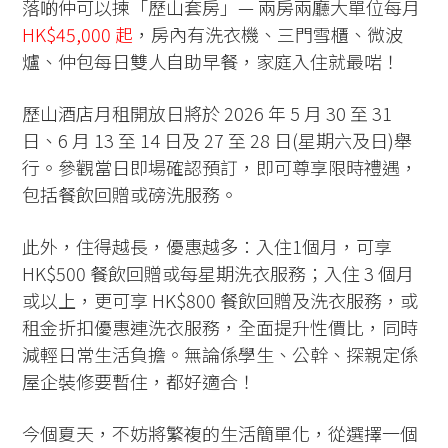
落啲仲可以揀「歷山套房」— 兩房兩廳大單位每月
HK$45,000 起
，房內有洗衣機、三門雪櫃、微波
爐、仲包每日雙人自助早餐，家庭入住就最啱！
歷山酒店月租開放日將於 2026 年 5 月 30 至 31
日、6 月 13 至 14 日及 27 至 28 日(星期六及日)舉
行。參觀當日即場確認預訂，即可尊享限時禮遇，
包括餐飲回贈或磅洗服務。
此外，住得越長，優惠越多：入住1個月，可享
HK$500 餐飲回贈或每星期洗衣服務；入住 3 個月
或以上，更可享 HK$800 餐飲回贈及洗衣服務，或
租金折扣優惠連洗衣服務，全面提升性價比，同時
減輕日常生活負擔。無論係學生、公幹、探親定係
屋企裝修要暫住，都好適合！
今個夏天，不妨將繁複的生活簡單化，從選擇一個