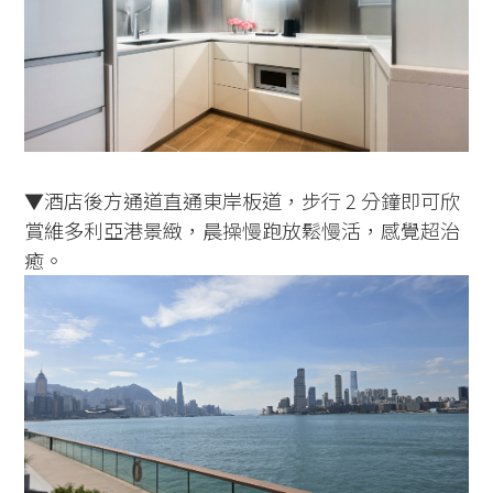
▼酒店後方通道直通東岸板道，步行 2 分鐘即可欣
賞維多利亞港景緻，晨操慢跑放鬆慢活，感覺超治
癒。