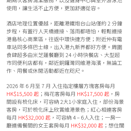
期兩次客房清潔服務，以及健身中心與室外游泳池
使用，讓生活不止方便，更加舒適從容。
酒店地理位置優越，距離港鐵炮台山站僅約 2 分鐘
步程，有蓋行人天橋連接、落雨都唔怕，輕鬆連接
港島核心商業區，往返中環快捷方便；附近仲有電
車站同多條巴士線，出入港九新界都好方便。周圍
食肆超多由米芝蓮餐廳到 24 小時快餐店、大型超
市同便利店都有，鄰近銅鑼灣同維港海濱，無論工
作、用餐或休閒活動都近在咫尺。
2026 年 6 月至 7 月 入住指定樓層方塊客房每月
HK$15,500 起
；梅花客房每月
HK$17,500 起
，房
間設有梳化床，可容納 2大1小家庭入住，部份海景
客房，可於梳化床上欣賞維港景色；紅心相連客房
每月
HK$32,000 起
，可容納 4 – 6人入住；一房一
廳連備餐間的女王套房每月
HK$32,000 起
；想住闊