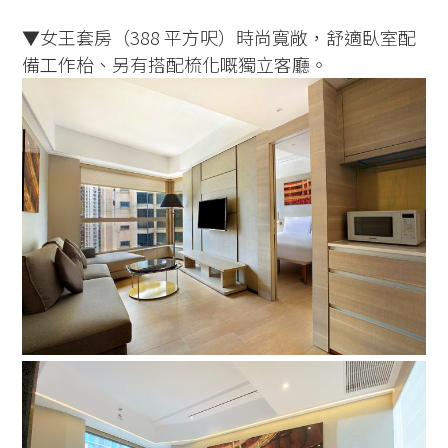
▼女王套房（388 平方呎）時尚寬敞，舒適臥室配
備工作枱、另有搭配梳化嘅獨立客廳。