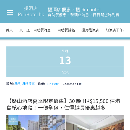
搵酒店優惠，搵 Runhotel
自助餐優惠、新酒店消息，
日日幫您睇到實
首頁
買一送一自助餐消息
自助餐排名
搵月租酒店
訂酒店下午茶
5 月
13
2026
類別:
月租
,
月租優惠
作者:
Run Hotel
Comments:
0
【歷山酒店夏季限定優惠】30 晚 HK$15,500 住港
島核心地段！一價全包，住得越長優惠越多