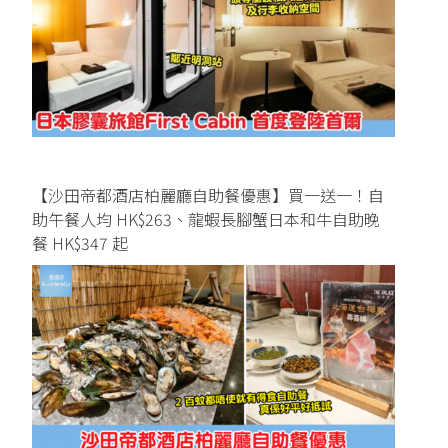
【沙田帝都酒店柏麗廳自助餐優惠】買一送一！自
助午餐人均 HK$263、龍蝦長腳蟹日本和牛自助晚
餐 HK$347 起