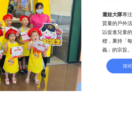
遛娃大隊
專注
質量的戶外
以促進兒童
標，秉持「
義」的宗旨
按此