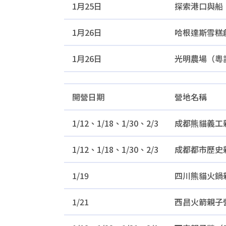
1月25日
探索港口與船
1月26日
哈根達斯雪糕
1月26日
光明農場（粵
開營日期
營地名稱
1/12、1/18、1/30、2/3
成都熊貓義工
1/12、1/18、1/30、2/3
成都都市歷史
1/19
四川熊貓火鍋
1/21
西昌火箭親子