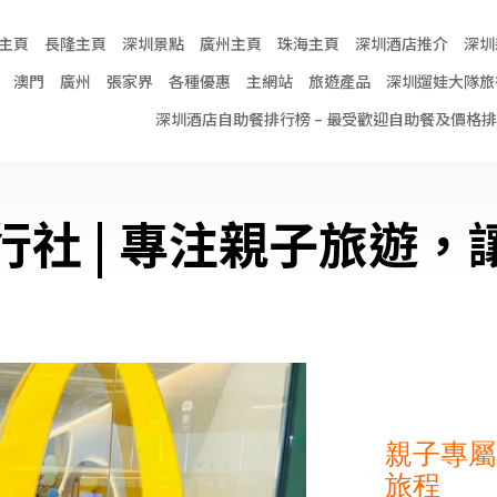
主頁
長隆主頁
深圳景點
廣州主頁
珠海主頁
深圳酒店推介
深圳
澳門
廣州
張家界
各種優惠
主網站
旅遊產品
深圳遛娃大隊旅
深圳酒店自助餐排行榜 – 最受歡迎自助餐及價格
社 | 專注親子旅遊
親子專屬
旅程