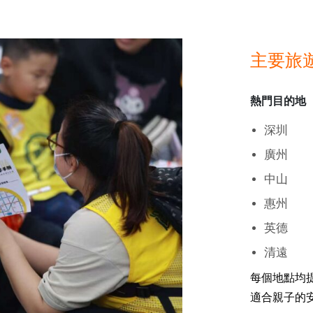
主要旅
熱門目的地
深圳
廣州
中山
惠州
英德
清遠
每個地點均
適合親子的