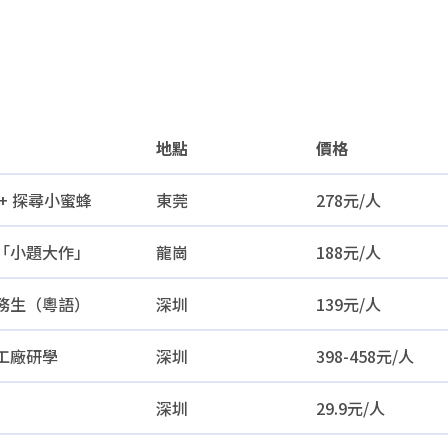
地點
價格
地點
價格
+ 探尋小蜜蜂
東莞
278元/人
「小題大作」
龍崗
188元/人
務生（粵語）
深圳
139元/人
工廠研學
深圳
398-458元/人
深圳
29.9元/人