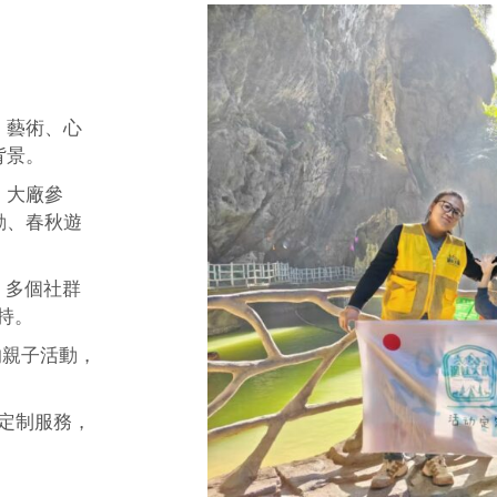
、藝術、心
背景。
、大廠參
動、春秋遊
0 多個社群
支持。
的親子活動，
P定制服務，
。