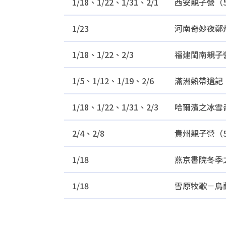
1/18、1/22、1/31、2/1
西安親子營（
1/23
河南奇妙夜鄭
1/18、1/22、2/3
福建閩南親子
1/5、1/12、1/19、2/6
滿洲熱帶遺記
1/18、1/22、1/31、2/3
哈爾濱之冰雪
2/4、2/8
貴州親子營（
1/18
燕京書院冬季
1/18
雪原牧歌－烏