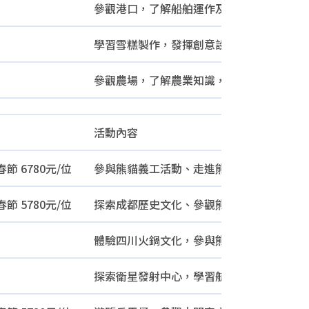
參觀港口，了解船舶運作及航行知識。
學習雪糕製作，發揮創意設計屬於自己的作
參觀農場，了解農業知識，參與農場活動。
活動內容
春節 6780元/位
參與熊貓義工活動、走進熊貓基地學習保育
春節 5780元/位
探索成都歷史文化、參觀熊貓基地、學習科
體驗四川火鍋文化，參與熊貓義工活動，學
探索衛星發射中心，學習航天知識，參觀火