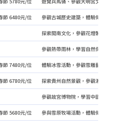
春節 5780元/位
遊覽兵馬俑、參觀大明宮文化遺址，學習中國
春節 6480元/位
參觀古城歷史建築，體驗傳統手工藝，參與
探索閩南文化，參觀花燈製作工坊，學習閩
參觀熱帶雨林，學習自然保育知識，與動物
春節 7480元/位
體驗冰雪活動，參觀雪雕藝術，學習滑雪技
春節 6780元/位
探索貴州自然景觀，參觀瀑布與溶洞，參與
參觀故宮博物院，學習中國歷史文化，體驗
春節 5680元/位
參與雪原牧場活動，體驗傳統蒙古文化，學