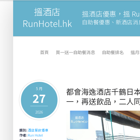
搵酒店優惠，搵 Runh
自助餐優惠、新酒店消
首頁
買一送一自助餐消息
自助餐排名
搵月
5 月
都會海逸酒店千鶴日
27
一，再送飲品，二人同行 H
2026
類別:
酒店餐飲優惠
作者:
Run Hotel
Comments:
0