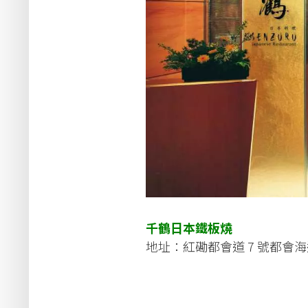
千鶴日本鐵板燒
地址：紅磡都會道 7 號都會海逸