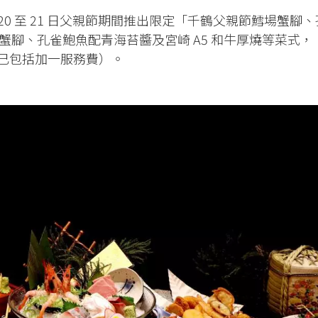
 月 20 至 21 日父親節期間推出限定「千鶴父親節鱈場蟹腳、
蟹腳、孔雀鮑魚配青海苔醬及宮崎 A5 和牛厚燒等菜式，
68（已包括加一服務費）。