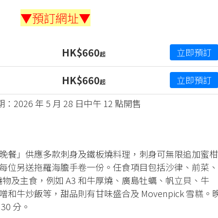
▼預訂網址▼
HK$660
立即預訂
起
HK$660
立即預訂
起
2026 年 5 月 28 日中午 12 點開售
晚餐」供應多款刺身及鐵板燒料理，刺身可無限追加蜜柑
每位另送拖羅海膽手卷一份。任食項目包括沙律、前菜、
物及主食，例如 A3 和牛厚燒、廣島牡蠣、帆立貝、牛
牛炒飯等，甜品則有甘味盛合及 Movenpick 雪糕。
30 分。