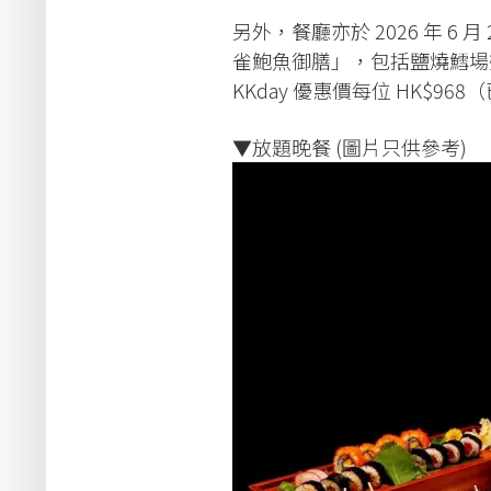
另外，餐廳亦於 2026 年 6
雀鮑魚御膳」，包括鹽燒鱈場
KKday 優惠價每位 HK$9
▼放題晚餐 (圖片只供參考)