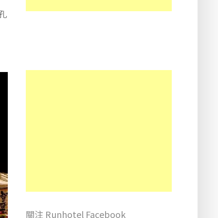
孔
關注 Runhotel Facebook