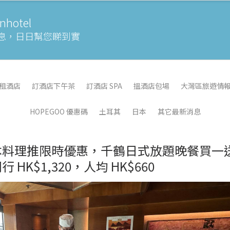
otel
息，
日日幫您睇到實
租酒店
訂酒店下午茶
訂酒店 SPA
搵酒店包場
大灣區旅遊情
HOPEGOO 優惠碼
土耳其
日本
其它最新消息
本料理推限時優惠，千鶴日式放題晚餐買一
K$1,320，人均 HK$660