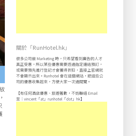
關於「RunHotel.hk」
很多公司做 Marketing 時，只希望看到廣告的人才
真正受惠，所以某些優惠需要透過指定連結預訂，
或需要預先進行登記才會獲得折扣，直接上官網就
不會顯示出來。Runhotel 會在這個網站，把這些公
司的優惠收集起來，方便大家一次過閱覽。
式放
【有任何酒店優惠、旅遊著數，不妨聯絡 Email
售，
至：vincent「at」runhotel「dot」hk】
只
獲