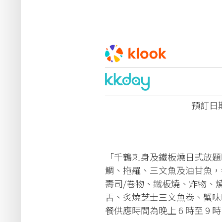
預訂日期：
「千鶴刺身及鐵板燒日式放題
鯛、拖羅、三文魚及油甘魚，
壽司/卷物、鐵板燒、炸物、燒
舌、炙燒芝士三文魚卷、蟹味噌和
餐供應時間為晚上 6 時至 9 時 