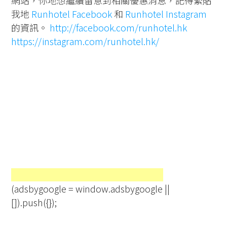
我地
Runhotel Facebook
和
Runhotel Instagram
的資訊。
http://facebook.com/runhotel.hk
https://instagram.com/runhotel.hk/
(adsbygoogle = window.adsbygoogle ||
[]).push({});