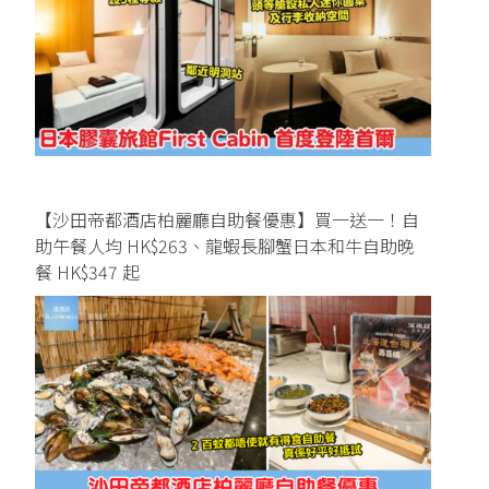
【沙田帝都酒店柏麗廳自助餐優惠】買一送一！自
助午餐人均 HK$263、龍蝦長腳蟹日本和牛自助晚
餐 HK$347 起