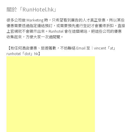
關於「RunHotel.hk」
很多公司做 Marketing 時，只希望看到廣告的人才真正受惠，所以某些
優惠需要透過指定連結預訂，或需要預先進行登記才會獲得折扣，直接
上官網就不會顯示出來。Runhotel 會在這個網站，把這些公司的優惠
收集起來，方便大家一次過閱覽。
【有任何酒店優惠、旅遊著數，不妨聯絡 Email 至：vincent「at」
runhotel「dot」hk】