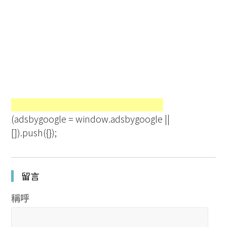
(adsbygoogle = window.adsbygoogle ||
[]).push({});
留言
稱呼