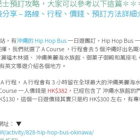
op 巴士預訂攻略，大家可以參考以下這篇✽✽
士體驗分享 – 路線、行程、價錢、預訂方法詳細
網站，有
沖繩的 Hip Hop Bus
一日遊團訂，Hip Hop Bus 
選擇，我們就選了 A Course ，行程會去 5 個沖繩好出名
備瀨福木林道、 沖繩美麗海水族館、御菓子御殿和萬座毛
上有英文導遊介紹各個地方。
 的 A 行程， A 行程會有 3 小時留在全球最大的沖繩美麗海
ourse 一人價錢是
HK$382，
已經包含了 沖繩水族館的
$130，這個一日遊價錢其實只是約 HK$300 左右，有專
預訂網址： ▼
W/activity/828-hip-hop-bus-okinawa/