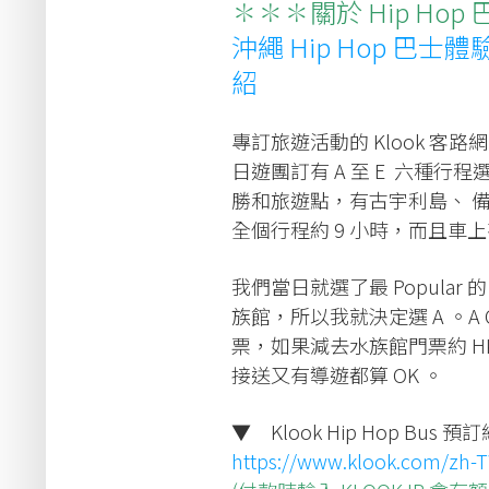
✽✽✽關於 Hip H
沖繩 Hip Hop 巴
紹
專訂旅遊活動的 Klook 客路
日遊團訂有 A 至 E 六種行程
勝和旅遊點，有古宇利島、 
全個行程約 9 小時，而且車
我們當日就選了最 Popular
族館，所以我就決定選 A 。A C
票，如果減去水族館門票約 HK
接送又有導遊都算 OK 。
▼ Klook Hip Hop Bus 
https://www.klook.com/zh-T