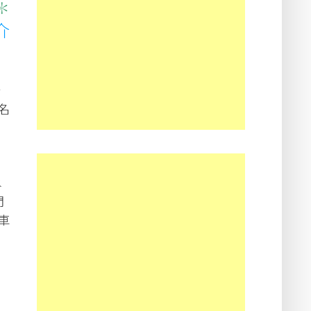
✽
介
一
嘅名
，
水
門
車