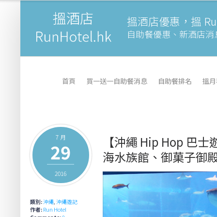
搵酒店優惠，搵 Runh
自助餐優惠、新酒店消
首頁
買一送一自助餐消息
自助餐排名
搵月
7 月
【沖繩 Hip Hop
29
海水族館、御菓子御
2016
類別:
沖繩
,
沖繩遊記
作者:
Run Hotel
Comments:
0