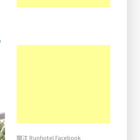
沖
關注 Runhotel Facebook