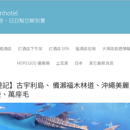
otel
息，
日日幫您睇到實
租酒店
訂酒店下午茶
訂酒店 SPA
搵酒店包場
大灣區旅遊情
HOPEGOO 優惠碼
土耳其
日本
其它最新消息
 巴士遊記】古宇利島、 備瀨福木林道、沖繩美麗
殿、萬座毛