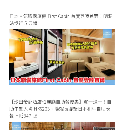
日本人氣膠囊旅館 First Cabin 首度登陸首爾！明洞
站步行 5 分鐘
【沙田帝都酒店柏麗廳自助餐優惠】買一送一！自
助午餐人均 HK$263、龍蝦長腳蟹日本和牛自助晚
餐 HK$347 起