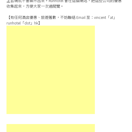
上官網就不會顯示出來。Runhotel 會在這個網站，把這些公司的優惠
收集起來，方便大家一次過閱覽。
【有任何酒店優惠、旅遊著數，不妨聯絡 Email 至：vincent「at」
runhotel「dot」hk】