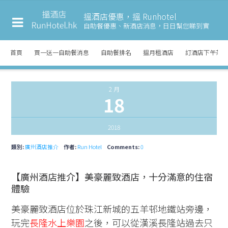
搵酒店優惠，搵 Runhotel
自助餐優惠、新酒店消息，
日日幫您睇到實
首頁
買一送一自助餐消息
自助餐排名
搵月租酒店
訂酒店下午茶
2 月
18
2018
類別:
廣州酒店推介
作者:
Run Hotel
Comments:
0
【廣州酒店推介】美豪麗致酒店，十分滿意的住宿
體驗
美豪麗致酒店位於珠江新城的五羊邨地鐵站旁邊，
玩完
長隆水上樂園
之後，可以從漢溪長隆站過去只