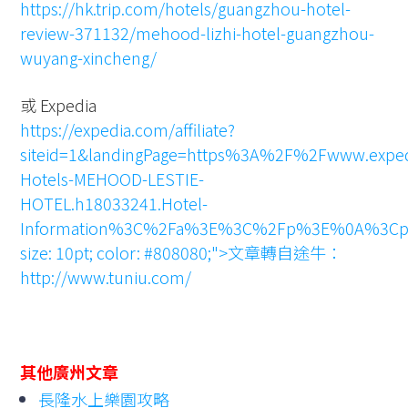
https://hk.trip.com/hotels/guangzhou-hotel-
review-371132/mehood-lizhi-hotel-guangzhou-
wuyang-xincheng/
或 Expedia
https://expedia.com/affiliate?
siteid=1&landingPage=https%3A%2F%2Fwww.expe
Hotels-MEHOOD-LESTIE-
HOTEL.h18033241.Hotel-
Information%3C%2Fa%3E%3C%2Fp%3E%0A%3Cp%3E%
size: 10pt; color: #808080;">文章轉自途牛：
http://www.tuniu.com/
其他廣州文章
長隆水上樂園攻略