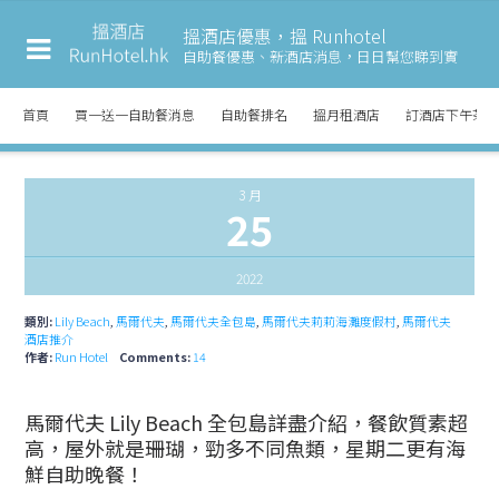
搵酒店優惠，搵 Runhotel
自助餐優惠、新酒店消息，
日日幫您睇到實
首頁
買一送一自助餐消息
自助餐排名
搵月租酒店
訂酒店下午茶
3 月
25
2022
類別:
Lily Beach
,
馬爾代夫
,
馬爾代夫全包島
,
馬爾代夫莉莉海灘度假村
,
馬爾代夫
酒店推介
作者:
Run Hotel
Comments:
14
馬爾代夫 Lily Beach 全包島詳盡介紹，餐飲質素超
高，屋外就是珊瑚，勁多不同魚類，星期二更有海
鮮自助晚餐！