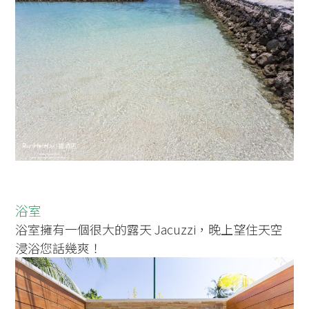
浴室
浴室擁有一個很大的露天
Jacuzzi，晚上望住天空
浸浴您話幾爽！